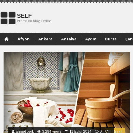
SELF
Premium Blog Teması
Afyon
Ankara
Antalya
Aydın
Bursa
Çan
Muğla
ahmet berk
3.294 views
11 Eylül 2014
0
Genel