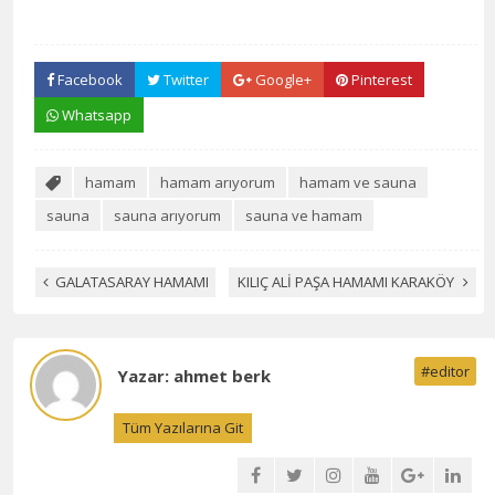
Facebook
Twitter
Google+
Pinterest
Whatsapp
hamam
hamam arıyorum
hamam ve sauna
sauna
sauna arıyorum
sauna ve hamam
GALATASARAY HAMAMI
KILIÇ ALİ PAŞA HAMAMI KARAKÖY
#editor
Yazar: ahmet berk
Tüm Yazılarına Git