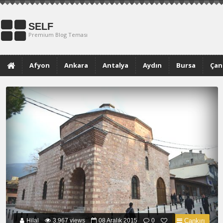
SELF
Premium Blog Teması
Afyon
Ankara
Antalya
Aydın
Bursa
Çan
Muğla
Hilal
3.967 views
08 Aralık 2015
0
Çankırı