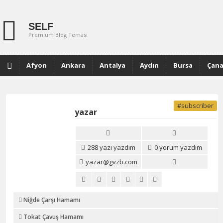
SELF
Premium Blog Teması
Afyon
Ankara
Antalya
Aydın
Bursa
Çana
Muğla
#subscriber
yazar
288 yazı yazdım
0 yorum yazdım
yazar@gvzb.com
Niğde Çarşı Hamamı
Tokat Çavuş Hamamı