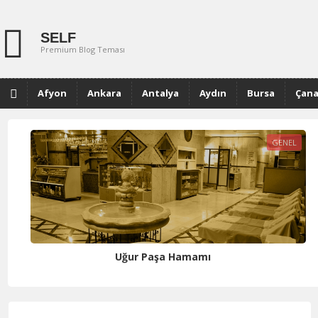
SELF
Premium Blog Teması
Afyon
Ankara
Antalya
Aydın
Bursa
Çana
Muğla
GENEL
Uğur Paşa Hamamı