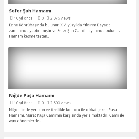
Sefer Şah Hamamı
10 yıl önce
0
2.076 views
Ezine Köprübaşında bulunur. XIV. yüzyılda Yıldırım Beyazıt
zamanında yaptırılmıştır ve Sefer Şah Cami’nin yanında bulunur.
Hamam kesme taştan
..
Niğde Paşa Hamamı
10 yıl önce
0
2.600 views
Niğde ilinde yer alan ve özellikle konforu ile dikkat çeken Paşa
Hamamı, Murat Paşa Camii’nin karşısında yer almaktadır. Camii ile
aynı dönemlerde
..