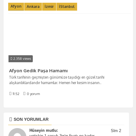
Afyon
Ankara
İzmir
İStanbul
2.358 views
Afyon Gedik Paşa Hamamı
Türk tarihinin geçmişten günümüze taşıdığı en güzel tarihi
alışkanlıklardandır hamamlar. Hemen her kesim insanın
..
11:52
0 yorum
SON YORUMLAR
Hüseyin mutlu:
Slm 2
yetişkin 1 çocuk 3gün fiyatı ne kadar..